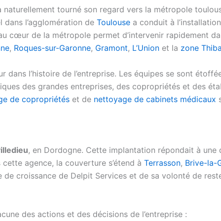
e a naturellement tourné son regard vers la métropole toul
el dans l’agglomération de
Toulouse
a conduit à l’installatio
 au cœur de la métropole permet d’intervenir rapidement da
nne
,
Roques-sur-Garonne
,
Gramont
,
L’Union
et la
zone Thib
 dans l’histoire de l’entreprise. Les équipes se sont étoffée
fiques des grandes entreprises, des copropriétés et des ét
ge de copropriétés
et de
nettoyage de cabinets médicaux
s
lledieu
, en Dordogne. Cette implantation répondait à une 
s cette agence, la couverture s’étend à
Terrasson
,
Brive-la-
de croissance de Delpit Services et de sa volonté de rester
cune des actions et des décisions de l’entreprise :