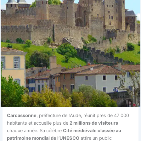
Carcassonne
, préfecture de l’Aude, réunit près de 47 000
habitants et accueille plus de
2 millions de visiteurs
chaque année. Sa célèbre
Cité médiévale classée au
patrimoine mondial de l’UNESCO
attire un public