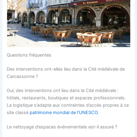
Questions fréquentes
Des interventions ont-elles lieu dans la Cité médiévale de
Carcassonne ?
Oui, des interventions ont lieu dans la Cité médiévale :
hôtels, restaurants, boutiques et espaces professionnels.
La logistique s’adapte aux contraintes d’accès propres à ce
site classé
patrimoine mondial de l’UNESCO
.
Le nettoyage d’espaces événementiels est-il assuré ?